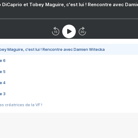
 DiCaprio et Tobey Maguire, c'est lui ! Rencontre avec Dam
bey Maguire, c'est lui ! Rencontre avec Damien Witecka
e 6
e 5
e 4
e 3
s créatrices de la VF !
e 2
e 1