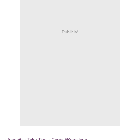
Publicité
#Amanite
#Take Time
#Cérès
#Barcelona