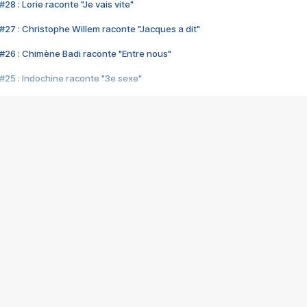
28 : Lorie raconte "Je vais vite"
#27 : Christophe Willem raconte "Jacques a dit"
#26 : Chimène Badi raconte "Entre nous"
#25 : Indochine raconte "3e sexe"
#24 : Zaho raconte "C'est chelou"
#23 : Patrick Bruel raconte "Au café des délices"
#22 : Kyo raconte "Le chemin"
#21 : Nolwenn Leroy raconte "Cassé"
#20 : Patrick Hernandez raconte "Born to be alive"
#19 : Lorie raconte "Près de moi"
#18 : Michael Jones raconte "A nos actes manqués" (avec Jean-Jacque
#17 : Khaled raconte "Aïcha"
#16 : Corneille raconte "Parce qu'on vient de loin"