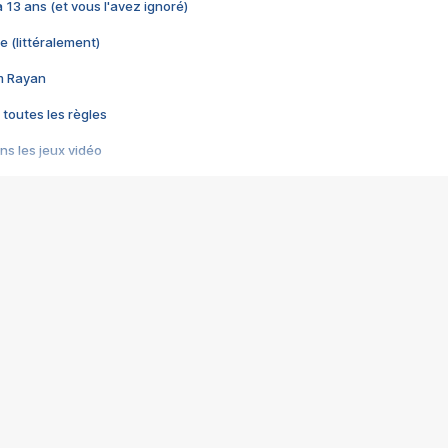
 a 13 ans (et vous l'avez ignoré)
e (littéralement)
im Rayan
 toutes les règles
s les jeux vidéo
us choquant de Rockstar ? - Le scandale BULLY
e plus moche de Steam
du RÊVE tourne au CAUCHEMAR
pendant 8 heures
it… à tort
umiliés par un jeu vidéo
ire - Final Fantasy 8
ti un empire - Age of Empires