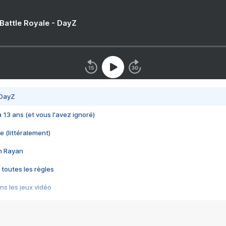
 Battle Royale - DayZ
 DayZ
 a 13 ans (et vous l'avez ignoré)
e (littéralement)
im Rayan
 toutes les règles
s les jeux vidéo
us choquant de Rockstar ? - Le scandale BULLY
e plus moche de Steam