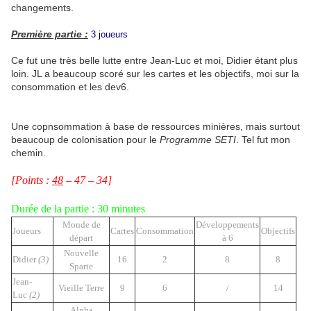
changements.
Première partie :
3 joueurs
Ce fut une très belle lutte entre Jean-Luc et moi, Didier étant plus
loin. JL a beaucoup scoré sur les cartes et les objectifs, moi sur la
consommation et les dev6.
Une copnsommation à base de ressources minières, mais surtout
beaucoup de colonisation pour le
Programme SETI
. Tel fut mon
chemin.
[Points :
48
– 47 – 34]
Durée de la partie : 30 minutes
Monde de
Développements
Joueurs
Cartes
Consommation
Objectifs
départ
à 6
Nouvelle
Didier
(3)
16
2
8
8
Sparte
Jean-
Vieille Terre
9
6
/
14
Luc
(2)
Alpha