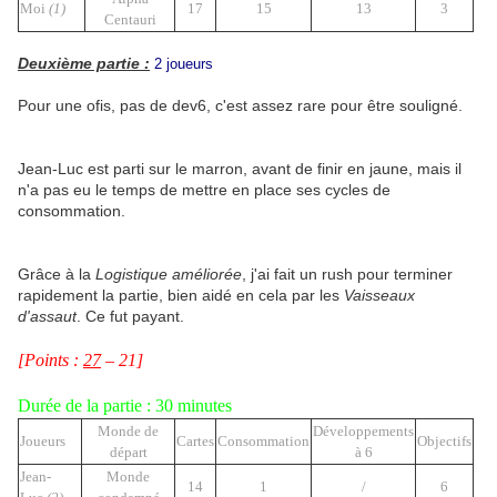
Moi
(1)
17
15
13
3
Centauri
Deuxième partie :
2 joueurs
Pour une ofis, pas de dev6, c'est assez rare pour être souligné.
Jean-Luc est parti sur le marron, avant de finir en jaune, mais il
n'a pas eu le temps de mettre en place ses cycles de
consommation.
Grâce à la
Logistique améliorée
, j'ai fait un rush pour terminer
rapidement la partie, bien aidé en cela par les
Vaisseaux
d'assaut
. Ce fut payant.
[Points :
27
– 21]
Durée de la partie : 30 minutes
Monde de
Développements
Joueurs
Cartes
Consommation
Objectifs
départ
à 6
Jean-
Monde
14
1
/
6