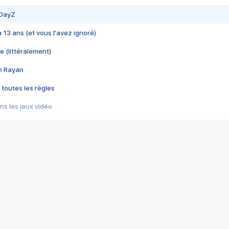
 DayZ
 a 13 ans (et vous l'avez ignoré)
e (littéralement)
im Rayan
 toutes les règles
s les jeux vidéo
us choquant de Rockstar ? - Le scandale BULLY
e plus moche de Steam
du RÊVE tourne au CAUCHEMAR
pendant 8 heures
it… à tort
umiliés par un jeu vidéo