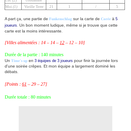
Luc
(2)
condamné
Moi
(1)
Vieille Terre
21
1
/
5
A part ça, une partie de
sur la carte de
à
Funkenschlag
Corée
5
. Un bon moment ludique, même si je trouve que cette
joueurs
carte est la moins intéressante.
[Villes alimentées : 14 – 14 –
12
– 12 – 10]
Durée de la partie : 140 minutes
Un
en
pour finir la journée lors
Time's up
3 équipes de 3 joueurs
d'une soirée crêpes. Et mon équipe a largement dominé les
débats.
[Points :
61
– 29 – 27]
Durée totale : 80 minutes