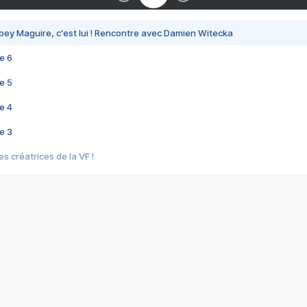
bey Maguire, c'est lui ! Rencontre avec Damien Witecka
e 6
e 5
e 4
e 3
s créatrices de la VF !
e 2
e 1
e Mektoub My Love arrive enfin ! Rencontre avec Shaïn Boumedine et Sal
i : après Toni en famille
elle réalise le bouleversant Dites lui que je l'aime
ais ! Rencontre autour de Vie privée de Rebecca Zlotowski