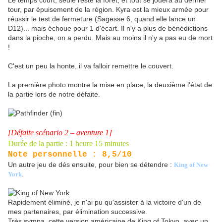
Le temps court, seule reste la forêt, et tout se jouera au dernier
tour, par épuisement de la région. Kyra est la mieux armée pour
réussir le test de fermeture (Sagesse 6, quand elle lance un
D12)... mais échoue pour 1 d'écart. Il n'y a plus de bénédictions
dans la pioche, on a perdu. Mais au moins il n'y a pas eu de mort
!
C'est un peu la honte, il va falloir remettre le couvert.
La première photo montre la mise en place, la deuxième l'état de
la partie lors de notre défaite.
[Défaite scénario 2 – aventure 1]
Durée de la partie : 1 heure 15 minutes
Note personnelle : 8,5/10
Un autre jeu de dés ensuite, pour bien se détendre :
King of New
.
York
Rapidement éliminé, je n'ai pu qu'assister à la victoire d'un de
mes partenaires, par élimination successive.
Très sympa, cette version américaine de King of Tokyo, avec un