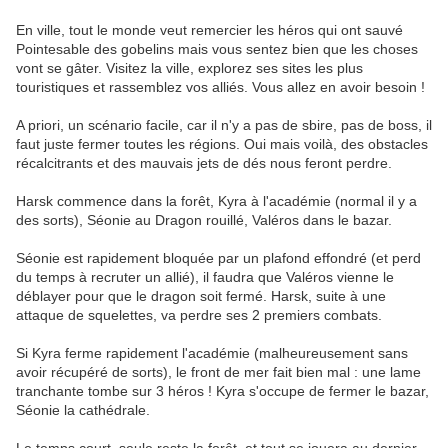
En ville, tout le monde veut remercier les héros qui ont sauvé
Pointesable des gobelins mais vous sentez bien que les choses
vont se gâter. Visitez la ville, explorez ses sites les plus
touristiques et rassemblez vos alliés. Vous allez en avoir besoin !
A priori, un scénario facile, car il n'y a pas de sbire, pas de boss, il
faut juste fermer toutes les régions. Oui mais voilà, des obstacles
récalcitrants et des mauvais jets de dés nous feront perdre.
Harsk commence dans la forêt, Kyra à l'académie (normal il y a
des sorts), Séonie au Dragon rouillé, Valéros dans le bazar.
Séonie est rapidement bloquée par un plafond effondré (et perd
du temps à recruter un allié), il faudra que Valéros vienne le
déblayer pour que le dragon soit fermé. Harsk, suite à une
attaque de squelettes, va perdre ses 2 premiers combats.
Si Kyra ferme rapidement l'académie (malheureusement sans
avoir récupéré de sorts), le front de mer fait bien mal : une lame
tranchante tombe sur 3 héros ! Kyra s'occupe de fermer le bazar,
Séonie la cathédrale.