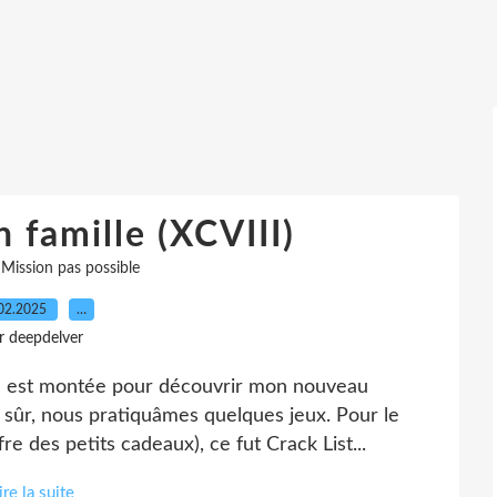
n famille (XCVIII)
,
Mission pas possible
02.2025
…
r deepdelver
ère est montée pour découvrir mon nouveau
ûr, nous pratiquâmes quelques jeux. Pour le
fre des petits cadeaux), ce fut Crack List...
ire la suite