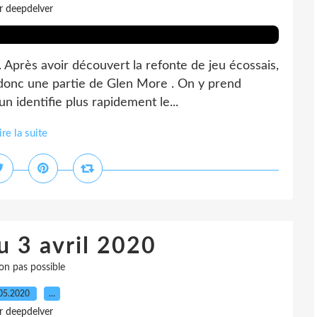
r deepdelver
 Après avoir découvert la refonte de jeu écossais,
ci donc une partie de Glen More . On y prend
n identifie plus rapidement le...
ire la suite
u 3 avril 2020
on pas possible
05.2020
…
r deepdelver