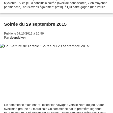
Mystères . Si ce jeu a conclus a soirée (avec de bons scores, 7 en moyenne
par manche), nous avons également pratiqué Qui paire gagne (une version
d'Unanimo où on associe des images,...
Soirée du 29 septembre 2015
Publié le 07/10/2015 à 10:59
Par
deepdelver
On commence maintenant l'extension Voyages vers le Nord du jeu Andor ,
avec mon groupe du mardi soir. On commence par la première légende,