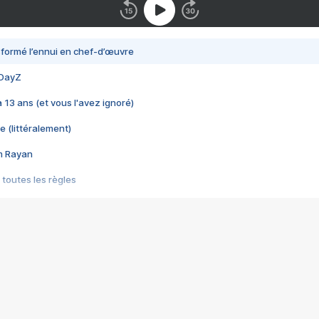
nsformé l’ennui en chef-d’œuvre
 DayZ
 a 13 ans (et vous l'avez ignoré)
e (littéralement)
im Rayan
 toutes les règles
s les jeux vidéo
us choquant de Rockstar ? - Le scandale BULLY
e plus moche de Steam
du RÊVE tourne au CAUCHEMAR
pendant 8 heures