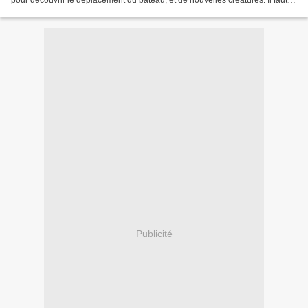
pour découvrir le déplacement du bateau, et de nouvelles créatures. Il faut
découvrir, dans la légende 7, le cartographe...
Publicité