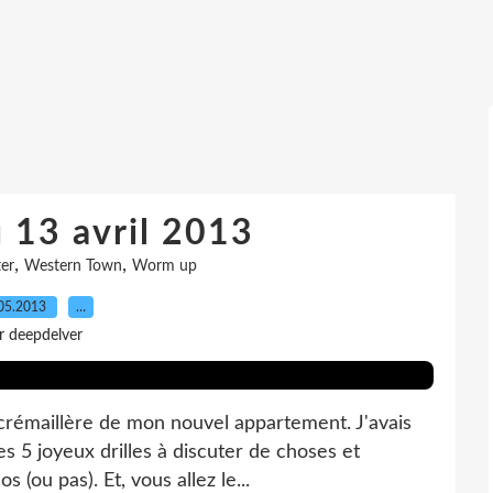
 13 avril 2013
,
,
er
Western Town
Worm up
05.2013
…
r deepdelver
 crémaillère de mon nouvel appartement. J'avais
s 5 joyeux drilles à discuter de choses et
s (ou pas). Et, vous allez le...