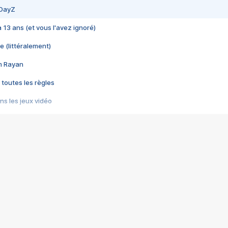
 DayZ
 a 13 ans (et vous l'avez ignoré)
e (littéralement)
im Rayan
 toutes les règles
s les jeux vidéo
us choquant de Rockstar ? - Le scandale BULLY
e plus moche de Steam
du RÊVE tourne au CAUCHEMAR
pendant 8 heures
it… à tort
umiliés par un jeu vidéo