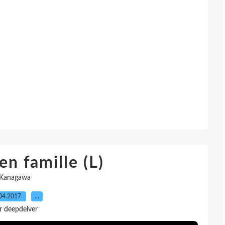
en famille (L)
Kanagawa
04.2017
…
r deepdelver