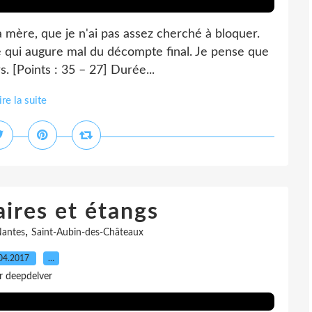
mère, que je n'ai pas assez cherché à bloquer.
 ce qui augure mal du décompte final. Je pense que
s. [Points : 35 – 27] Durée...
ire la suite
aires et étangs
,
antes
Saint-Aubin-des-Châteaux
04.2017
…
r deepdelver