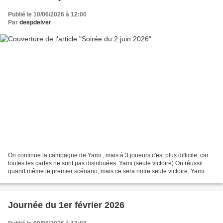
Publié le 10/06/2026 à 12:00
Par
deepdelver
On continue la campagne de Yami , mais à 3 joueurs c'est plus difficile, car
toutes les cartes ne sont pas distribuées. Yami (seule victoire) On réussit
quand même le premier scénario, mais ce sera notre seule victoire. Yami
(échec) Ensuite, on a désespérément...
Journée du 1er février 2026