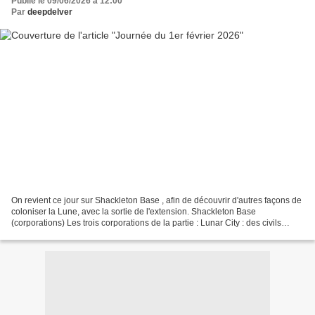
Publié le 09/06/2026 à 12:00
Par
deepdelver
On revient ce jour sur Shackleton Base , afin de découvrir d'autres façons de
coloniser la Lune, avec la sortie de l'extension. Shackleton Base
(corporations) Les trois corporations de la partie : Lunar City : des civils
rejoignent la station, pour travailler...