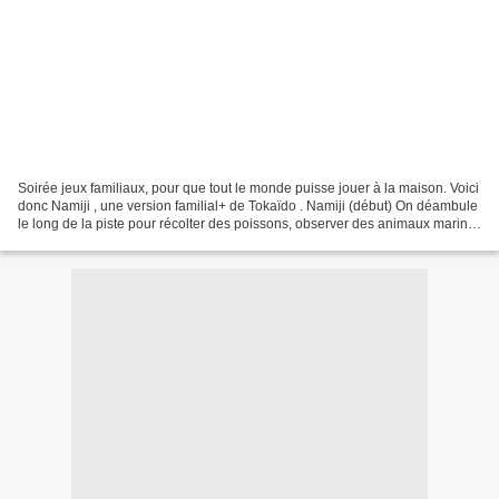
Soirée jeux familiaux, pour que tout le monde puisse jouer à la maison. Voici
donc Namiji , une version familial+ de Tokaïdo . Namiji (début) On déambule
le long de la piste pour récolter des poissons, observer des animaux marins
et autres lieux de quiétude....