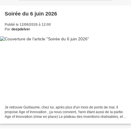
Soirée du 6 juin 2026
Publié le 12/06/2026 à 12:00
Par
deepdelver
Je retrouve Guillaume, chez lui, après plus d'un mois de ponts de mai. Il
propose Age of Innovation , ça nous convient, Yann étant aussi de la partie.
Age of Innovation (mise en place) Le plateau des inventions réalisables, et
les "métiers" disponibles....