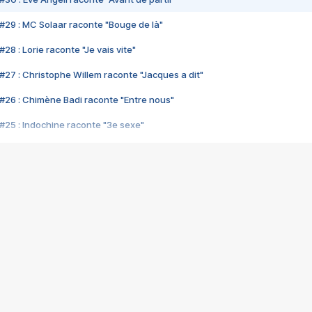
#29 : MC Solaar raconte "Bouge de là"
28 : Lorie raconte "Je vais vite"
#27 : Christophe Willem raconte "Jacques a dit"
#26 : Chimène Badi raconte "Entre nous"
#25 : Indochine raconte "3e sexe"
#24 : Zaho raconte "C'est chelou"
#23 : Patrick Bruel raconte "Au café des délices"
#22 : Kyo raconte "Le chemin"
#21 : Nolwenn Leroy raconte "Cassé"
#20 : Patrick Hernandez raconte "Born to be alive"
#19 : Lorie raconte "Près de moi"
#18 : Michael Jones raconte "A nos actes manqués" (avec Jean-Jacque