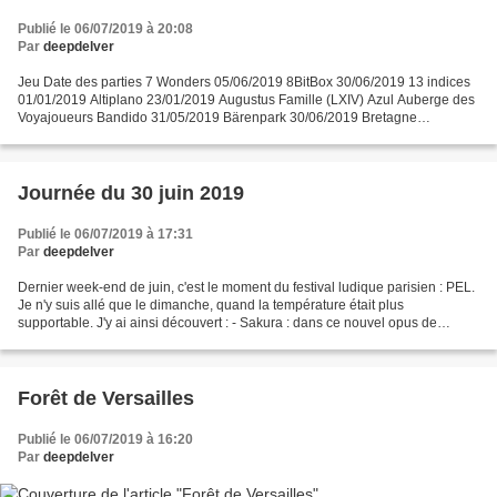
Publié le 06/07/2019 à 20:08
Par
deepdelver
Jeu Date des parties 7 Wonders 05/06/2019 8BitBox 30/06/2019 13 indices
01/01/2019 Altiplano 23/01/2019 Augustus Famille (LXIV) Azul Auberge des
Voyajoueurs Bandido 31/05/2019 Bärenpark 30/06/2019 Bretagne
21/03/2019 Builders of Blankenburg 31/03/2019...
Journée du 30 juin 2019
Publié le 06/07/2019 à 17:31
Par
deepdelver
Dernier week-end de juin, c'est le moment du festival ludique parisien : PEL.
Je n'y suis allé que le dimanche, quand la température était plus
supportable. J'y ai ainsi découvert : - Sakura : dans ce nouvel opus de
Knizia, on incarne un peintre suivant...
Forêt de Versailles
Publié le 06/07/2019 à 16:20
Par
deepdelver