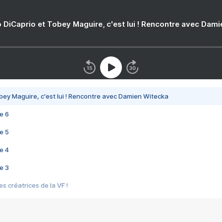
 DiCaprio et Tobey Maguire, c'est lui ! Rencontre avec Dam
bey Maguire, c'est lui ! Rencontre avec Damien Witecka
e 6
e 5
e 4
e 3
s créatrices de la VF !
e 2
e 1