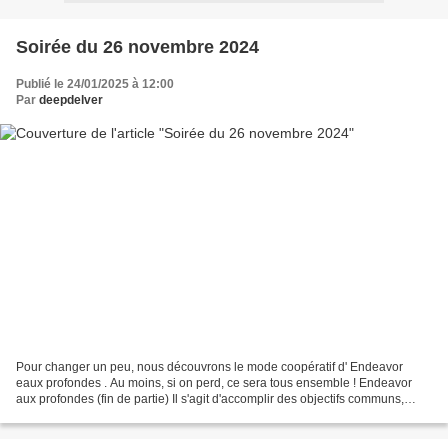
Soirée du 26 novembre 2024
Publié le 24/01/2025 à 12:00
Par
deepdelver
Pour changer un peu, nous découvrons le mode coopératif d' Endeavor
eaux profondes . Au moins, si on perd, ce sera tous ensemble ! Endeavor
aux profondes (fin de partie) Il s'agit d'accomplir des objectifs communs,
mais c'est particulièrement difficile...