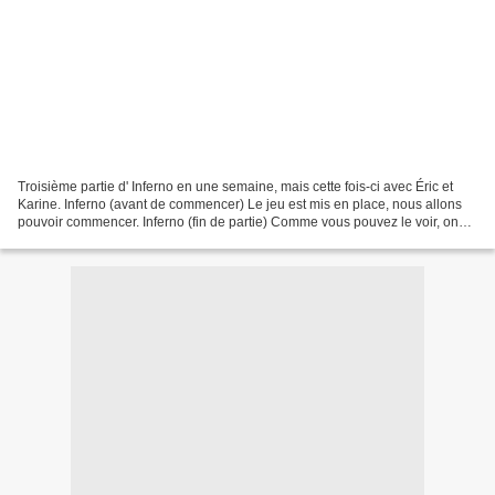
Troisième partie d' Inferno en une semaine, mais cette fois-ci avec Éric et
Karine. Inferno (avant de commencer) Le jeu est mis en place, nous allons
pouvoir commencer. Inferno (fin de partie) Comme vous pouvez le voir, on
n'a pas maîtrisé grand-chose,...