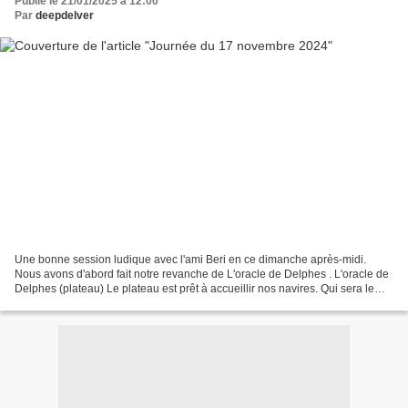
Publié le 21/01/2025 à 12:00
Par
deepdelver
Une bonne session ludique avec l'ami Beri en ce dimanche après-midi.
Nous avons d'abord fait notre revanche de L'oracle de Delphes . L'oracle de
Delphes (plateau) Le plateau est prêt à accueillir nos navires. Qui sera le
plus rapide à accomplir ses 12...