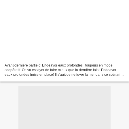
Avant-dernière partie d' Endeavor eaux profondes , toujours en mode
coopératif. On va essayer de faire mieux que la dernière fois ! Endeavor
eaux profondes (mise en place) Il s'agit de nettoyer la mer dans ce scénario,
en sachant que les impacts nous...