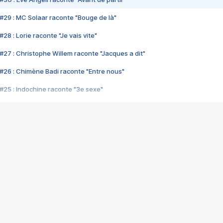
#29 : MC Solaar raconte "Bouge de là"
28 : Lorie raconte "Je vais vite"
#27 : Christophe Willem raconte "Jacques a dit"
#26 : Chimène Badi raconte "Entre nous"
#25 : Indochine raconte "3e sexe"
#24 : Zaho raconte "C'est chelou"
#23 : Patrick Bruel raconte "Au café des délices"
#22 : Kyo raconte "Le chemin"
#21 : Nolwenn Leroy raconte "Cassé"
#20 : Patrick Hernandez raconte "Born to be alive"
#19 : Lorie raconte "Près de moi"
#18 : Michael Jones raconte "A nos actes manqués" (avec Jean-Jacque