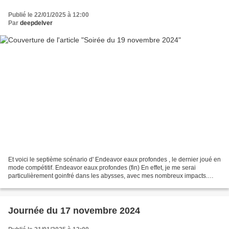
Publié le 22/01/2025 à 12:00
Par
deepdelver
Et voici le septième scénario d' Endeavor eaux profondes , le dernier joué en
mode compétitif. Endeavor eaux profondes (fin) En effet, je me serai
particulièrement goinfré dans les abysses, avec mes nombreux impacts.
Endeavor eaux profondes (impacts)...
Journée du 17 novembre 2024