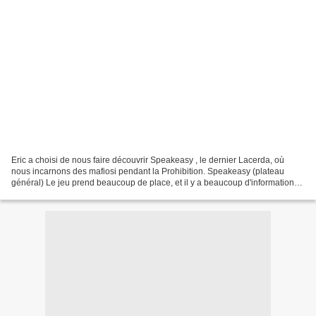
Eric a choisi de nous faire découvrir Speakeasy , le dernier Lacerda, où
nous incarnons des mafiosi pendant la Prohibition. Speakeasy (plateau
général) Le jeu prend beaucoup de place, et il y a beaucoup d'informations.
Et même trop pour moi, cela dépasse...