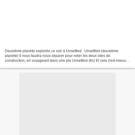
Deuxième planète explorée ce soir à Unsettled . Unsettled (deuxième
planète) Il nous faudra nous séparer pour relier les deux sites de
construction, en voyageant dans une pla Unsettled (fin) Et cela s'est mieux
passé que la première fois (même si j'ai...