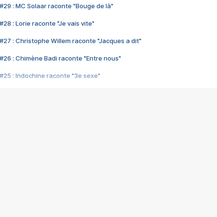
#29 : MC Solaar raconte "Bouge de là"
28 : Lorie raconte "Je vais vite"
#27 : Christophe Willem raconte "Jacques a dit"
#26 : Chimène Badi raconte "Entre nous"
#25 : Indochine raconte "3e sexe"
#24 : Zaho raconte "C'est chelou"
#23 : Patrick Bruel raconte "Au café des délices"
#22 : Kyo raconte "Le chemin"
#21 : Nolwenn Leroy raconte "Cassé"
#20 : Patrick Hernandez raconte "Born to be alive"
#19 : Lorie raconte "Près de moi"
#18 : Michael Jones raconte "A nos actes manqués" (avec Jean-Jacque
#17 : Khaled raconte "Aïcha"