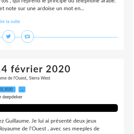
tos , qui reprend le principe du téléphone arabe.
t note sur une ardoise un mot en...
ire la suite
14 février 2020
,
ume de l'Ouest
Sierra West
02.2020
…
r deepdelver
z Guillaume. Je lui ai présenté deux jeux
 Royaume de l'Ouest , avec ses meeples de