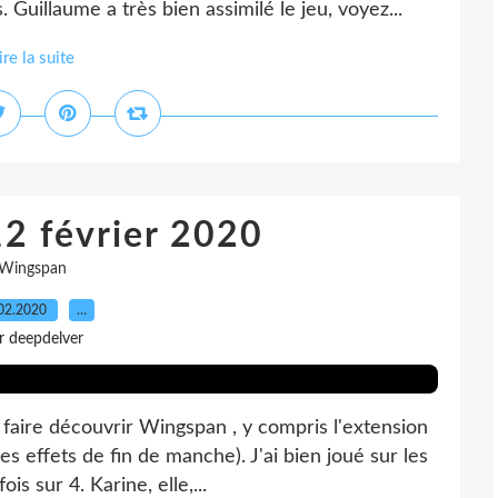
 Guillaume a très bien assimilé le jeu, voyez...
ire la suite
12 février 2020
Wingspan
02.2020
…
r deepdelver
i faire découvrir Wingspan , y compris l'extension
s effets de fin de manche). J'ai bien joué sur les
s sur 4. Karine, elle,...