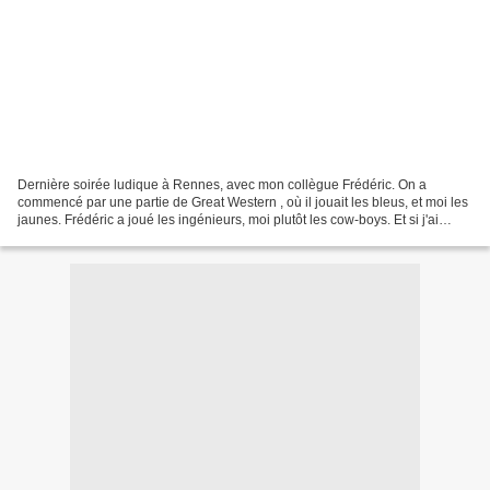
Dernière soirée ludique à Rennes, avec mon collègue Frédéric. On a
commencé par une partie de Great Western , où il jouait les bleus, et moi les
jaunes. Frédéric a joué les ingénieurs, moi plutôt les cow-boys. Et si j'ai
réussi à l'emporter, c'est notamment...