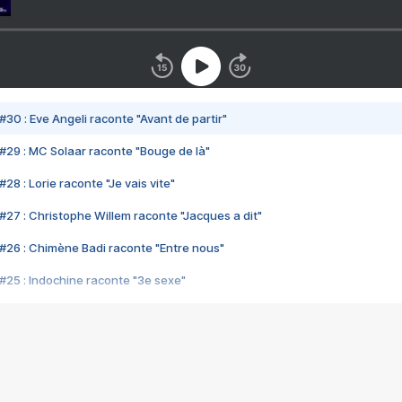
#30 : Eve Angeli raconte "Avant de partir"
#29 : MC Solaar raconte "Bouge de là"
28 : Lorie raconte "Je vais vite"
#27 : Christophe Willem raconte "Jacques a dit"
#26 : Chimène Badi raconte "Entre nous"
#25 : Indochine raconte "3e sexe"
#24 : Zaho raconte "C'est chelou"
#23 : Patrick Bruel raconte "Au café des délices"
#22 : Kyo raconte "Le chemin"