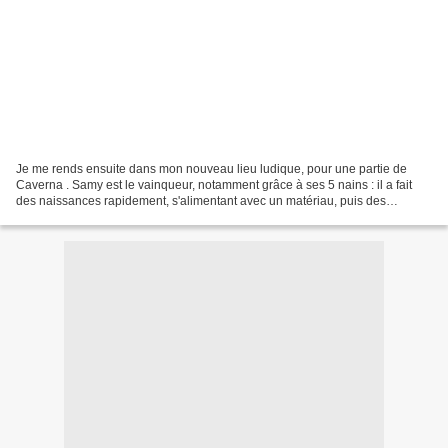
Je me rends ensuite dans mon nouveau lieu ludique, pour une partie de
Caverna . Samy est le vainqueur, notamment grâce à ses 5 nains : il a fait
des naissances rapidement, s'alimentant avec un matériau, puis des
animaux. Et il a très bien su utiliser...