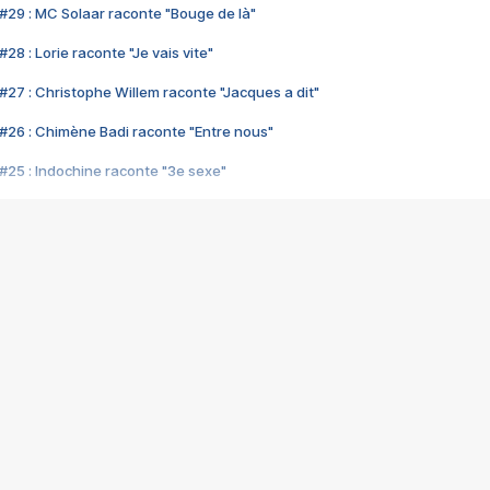
#29 : MC Solaar raconte "Bouge de là"
28 : Lorie raconte "Je vais vite"
#27 : Christophe Willem raconte "Jacques a dit"
#26 : Chimène Badi raconte "Entre nous"
#25 : Indochine raconte "3e sexe"
#24 : Zaho raconte "C'est chelou"
#23 : Patrick Bruel raconte "Au café des délices"
#22 : Kyo raconte "Le chemin"
#21 : Nolwenn Leroy raconte "Cassé"
#20 : Patrick Hernandez raconte "Born to be alive"
#19 : Lorie raconte "Près de moi"
#18 : Michael Jones raconte "A nos actes manqués" (avec Jean-Jacque
#17 : Khaled raconte "Aïcha"