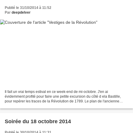
Publié le 31/10/2014 à 11:52
Par
deepdelver
Il fait un vrai temps estival en ce week-end de mi-octobre. J'en ai
évidemment profité pour faire une petite excursion du côté d ela Bastille,
pour repérer les traces de la Révolution de 1789. Le plan de l'ancienne
prison, dont le tracé, comme c'est indiqué,...
Soirée du 18 octobre 2014
Publié le 30/10/2014 à 11:31