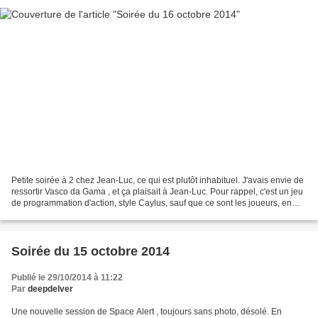
Petite soirée à 2 chez Jean-Luc, ce qui est plutôt inhabituel. J'avais envie de
ressortir Vasco da Gama , et ça plaisait à Jean-Luc. Pour rappel, c'est un jeu
de programmation d'action, style Caylus, sauf que ce sont les joueurs, en
prenant les n° d'action...
Soirée du 15 octobre 2014
Publié le 29/10/2014 à 11:22
Par
deepdelver
Une nouvelle session de Space Alert , toujours sans photo, désolé. En