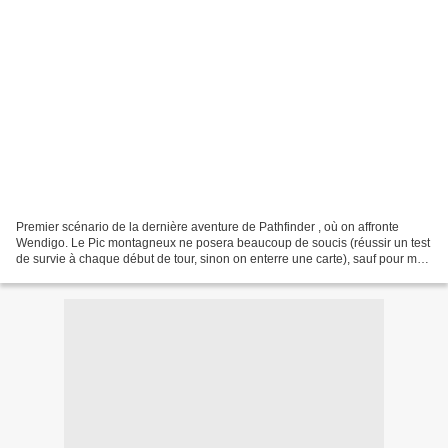
Premier scénario de la dernière aventure de Pathfinder , où on affronte
Wendigo. Le Pic montagneux ne posera beaucoup de soucis (réussir un test
de survie à chaque début de tour, sinon on enterre une carte), sauf pour moi
(Harsk est un nain, donc il adore...