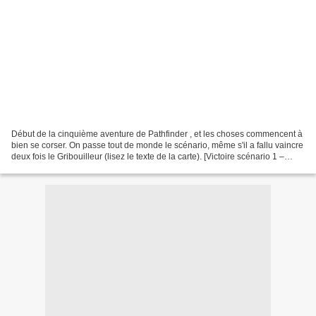
Début de la cinquième aventure de Pathfinder , et les choses commencent à
bien se corser. On passe tout de monde le scénario, même s'il a fallu vaincre
deux fois le Gribouilleur (lisez le texte de la carte). [Victoire scénario 1 –
aventure 5] Durée de...