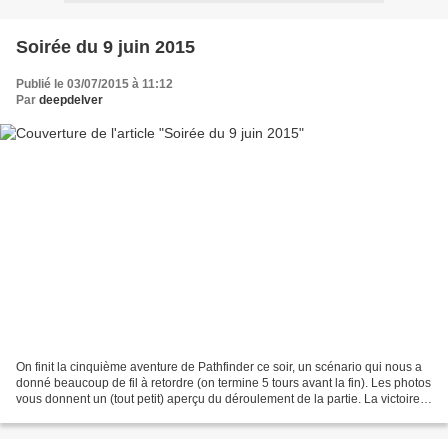
Soirée du 9 juin 2015
Publié le 03/07/2015 à 11:12
Par
deepdelver
On finit la cinquième aventure de Pathfinder ce soir, un scénario qui nous a
donné beaucoup de fil à retordre (on termine 5 tours avant la fin). Les photos
vous donnent un (tout petit) aperçu du déroulement de la partie. La victoire
finale. [Victoire...