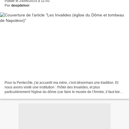
Publié le 24/06/2015 à 11:41
Par
deepdelver
Pour la Pentecôte, j'ai accueilli ma mère, c'est désormais une tradition. Et
nous avons visité une institution : l'hôtel des Invalides, et plus
particulièrement l'église du dôme (car faire le musée de l'Armée, il faut bien
compter une journée entière)....