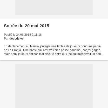
Soirée du 20 mai 2015
Publié le 24/06/2015 à 11:18
Par
deepdelver
En déplacement au Meisia, j'intègre une tablée de joueurs pour une partie
de La Granja . Une partie qui s'est très bien passé pour moi, car j'ai gagné.
Mais deux joueurs ont pas mal discuté entre eux (ce qui m'énervait un peu),
et n'ont pas spécialement...