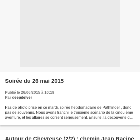
Soirée du 26 mai 2015
Publié le 26/06/2015 à 10:18
Par
deepdelver
Pas de photo prise en ce mardi, soirée hebdomadaire de Pathfinder , donc
pas de souvenirs. Nous avons franchi le troisième scénario de la cinquième
aventure, et les affaires se corsent sérieusement. Ensuite, la découverte de
Dungeon Dwellers : une compagnie...
Autour de Chevreuse (2/2) : chemin Jean Racine