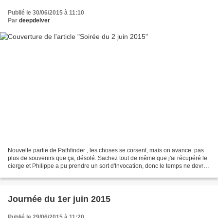
Publié le 30/06/2015 à 11:10
Par
deepdelver
Nouvelle partie de Pathfinder , les choses se corsent, mais on avance. pas
plus de souvenirs que ça, désolé. Sachez tout de même que j'ai récupéré le
cierge et Philippe a pu prendre un sort d'Invocation, donc le temps ne devrait
plus être notre ennemi....
Journée du 1er juin 2015
Publié le 29/06/2015 à 11:20