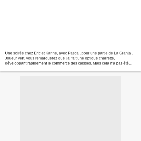
Une soirée chez Eric et Karine, avec Pascal, pour une partie de La Granja .
Joueur vert, vous remarquerez que j'ai fait une optique charrette,
développant rapidement le commerce des caisses. Mais cela n'a pas été
assez payant, alors que j'avais de bonnes...