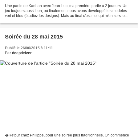
Une partie de Kanban avec Jean-Luc, ma première partie à 2 joueurs. Un
jeu toujours aussi bon, où finalement nous avons développé les modèles
vert et bleu (étudiez les designs). Mais au final c'est moi qui m'en sors le
mieux. [Points : 133 – 122] Durée...
Soirée du 28 mai 2015
Publié le 26/06/2015 à 11:11
Par
deepdelver
�Retour chez Philippe, pour une soirée plus traditionnelle. On commence