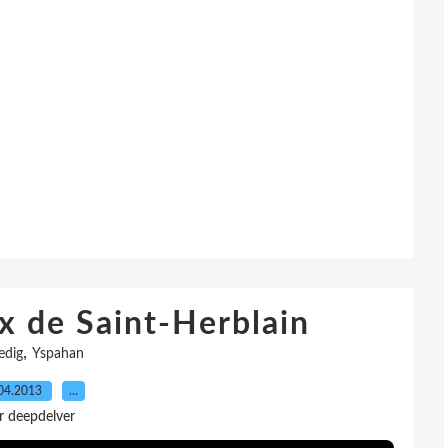
ux de Saint-Herblain
,
edig
Yspahan
04.2013
…
r deepdelver