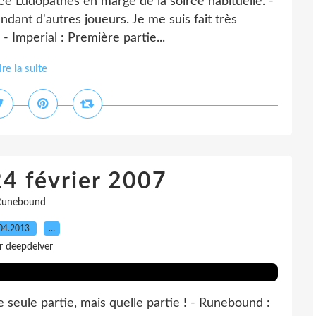
ée Ludopathes en marge de la soirée habituelle. -
ndant d'autres joueurs. Je me suis fait très
 - Imperial : Première partie...
ire la suite
24 février 2007
Runebound
04.2013
…
r deepdelver
 seule partie, mais quelle partie ! - Runebound :