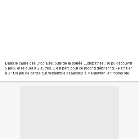
Dans le cadre des Utopiales, puis de la soirée Ludopathes, j'ai pu découvrir
5 jeux, et rejouer à 2 autres. C'est parti pour ce looong débriefing. - Patrizier
à 3 : Un jeu de cartes qui ressemble beaucoup à Manhattan, en moins bien :
jeu de cartes pour...