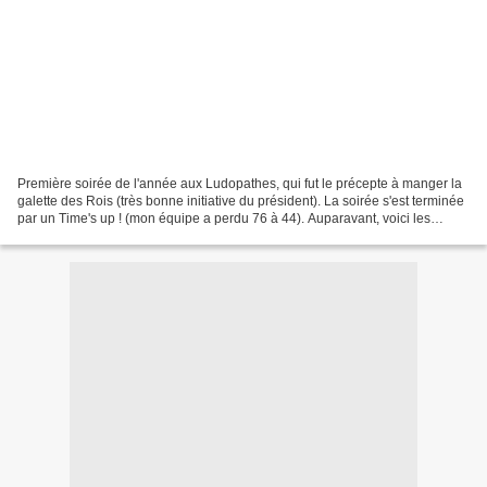
Première soirée de l'année aux Ludopathes, qui fut le précepte à manger la
galette des Rois (très bonne initiative du président). La soirée s'est terminée
par un Time's up ! (mon équipe a perdu 76 à 44). Auparavant, voici les
parties de la soirée : -...