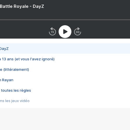
 Battle Royale - DayZ
 DayZ
 a 13 ans (et vous l'avez ignoré)
e (littéralement)
im Rayan
 toutes les règles
s les jeux vidéo
us choquant de Rockstar ? - Le scandale BULLY
e plus moche de Steam