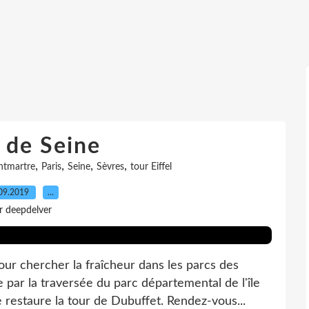
 de Seine
,
,
,
,
tmartre
Paris
Seine
Sèvres
tour Eiffel
09.2019
…
r deepdelver
our chercher la fraîcheur dans les parcs des
r la traversée du parc départemental de l'île
 restaure la tour de Dubuffet. Rendez-vous...