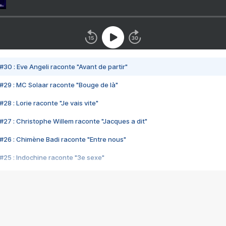
#30 : Eve Angeli raconte "Avant de partir"
#29 : MC Solaar raconte "Bouge de là"
28 : Lorie raconte "Je vais vite"
#27 : Christophe Willem raconte "Jacques a dit"
#26 : Chimène Badi raconte "Entre nous"
#25 : Indochine raconte "3e sexe"
#24 : Zaho raconte "C'est chelou"
#23 : Patrick Bruel raconte "Au café des délices"
#22 : Kyo raconte "Le chemin"