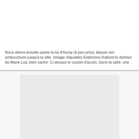
Nous allons ensuite suivre la ria d'Auray (à peu près), depuis son
embouchure jusqu'à la ville. (image cliquable) Explorons d'abord le dolmen
du Mane Lud, bien caché. Ci-dessus le couloir d'accès. Dans la salle, une
pierre gravée. L'entrée du mégalithe,...