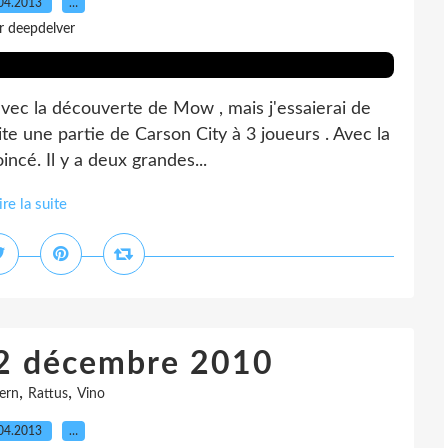
04.2013
…
r deepdelver
vec la découverte de Mow , mais j'essaierai de
ite une partie de Carson City à 3 joueurs . Avec la
incé. Il y a deux grandes...
ire la suite
12 décembre 2010
,
,
gern
Rattus
Vino
04.2013
…