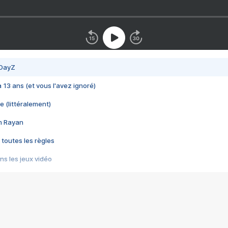
 DayZ
 a 13 ans (et vous l'avez ignoré)
e (littéralement)
im Rayan
 toutes les règles
s les jeux vidéo
us choquant de Rockstar ? - Le scandale BULLY
e plus moche de Steam
du RÊVE tourne au CAUCHEMAR