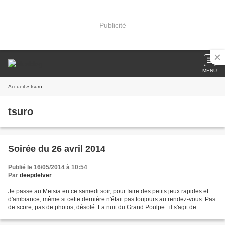
Publicité
MENU
Accueil
» tsuro
tsuro
Soirée du 26 avril 2014
Publié le 16/05/2014 à 10:54
Par
deepdelver
Je passe au Meisia en ce samedi soir, pour faire des petits jeux rapides et
d'ambiance, même si cette dernière n'était pas toujours au rendez-vous. Pas
de score, pas de photos, désolé. La nuit du Grand Poulpe : il s'agit de
récupérer 4 (ou 5) artefacts...