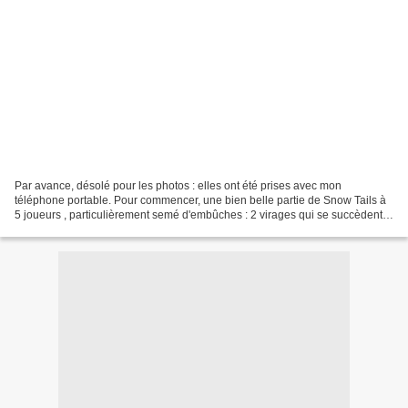
Par avance, désolé pour les photos : elles ont été prises avec mon
téléphone portable. Pour commencer, une bien belle partie de Snow Tails à
5 joueurs , particulièrement semé d'embûches : 2 virages qui se succèdent,
une traversée de forêt (ci-dessous),...