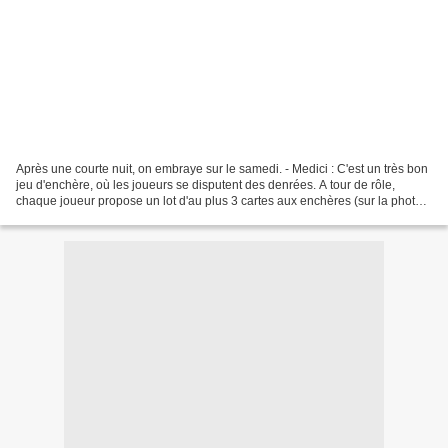
Après une courte nuit, on embraye sur le samedi. - Medici : C'est un très bon
jeu d'enchère, où les joueurs se disputent des denrées. A tour de rôle,
chaque joueur propose un lot d'au plus 3 cartes aux enchères (sur la photo,
deux raisins de valeur 4...