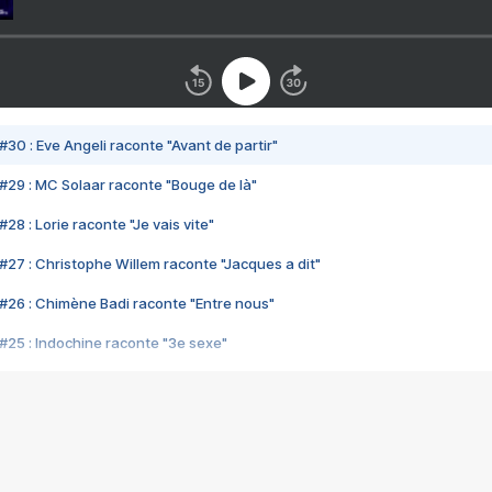
#30 : Eve Angeli raconte "Avant de partir"
#29 : MC Solaar raconte "Bouge de là"
28 : Lorie raconte "Je vais vite"
#27 : Christophe Willem raconte "Jacques a dit"
#26 : Chimène Badi raconte "Entre nous"
#25 : Indochine raconte "3e sexe"
#24 : Zaho raconte "C'est chelou"
#23 : Patrick Bruel raconte "Au café des délices"
#22 : Kyo raconte "Le chemin"