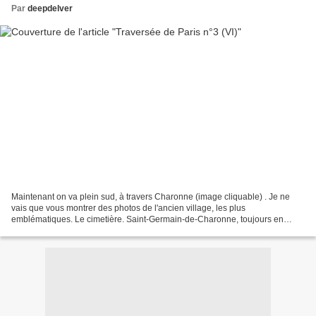
Par
deepdelver
Maintenant on va plein sud, à travers Charonne (image cliquable) . Je ne
vais que vous montrer des photos de l'ancien village, les plus
emblématiques. Le cimetière. Saint-Germain-de-Charonne, toujours en
travaux. Et la rue Saint-Blaise. La suite du parcours...