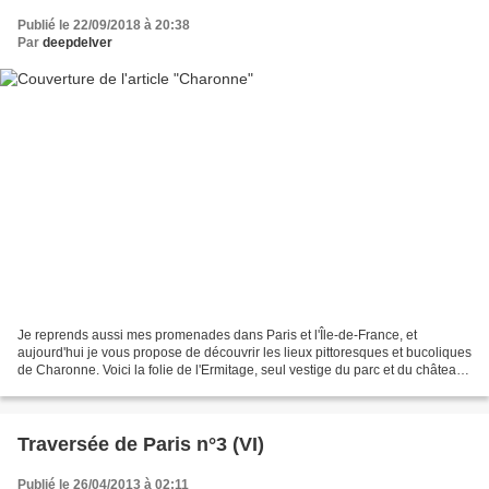
Publié le 22/09/2018 à 20:38
Par
deepdelver
Je reprends aussi mes promenades dans Paris et l'Île-de-France, et
aujourd'hui je vous propose de découvrir les lieux pittoresques et bucoliques
de Charonne. Voici la folie de l'Ermitage, seul vestige du parc et du château
de Bagnolet. L'intérieur et...
Traversée de Paris n°3 (VI)
Publié le 26/04/2013 à 02:11