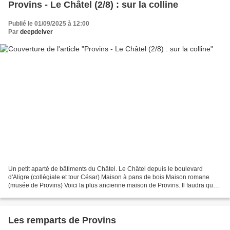
Provins - Le Châtel (2/8) : sur la colline
Publié le 01/09/2025 à 12:00
Par
deepdelver
Un petit aparté de bâtiments du Châtel. Le Châtel depuis le boulevard
d'Aligre (collégiale et tour César) Maison à pans de bois Maison romane
(musée de Provins) Voici la plus ancienne maison de Provins. Il faudra que
je revienne pour voir le musée.
Les remparts de Provins