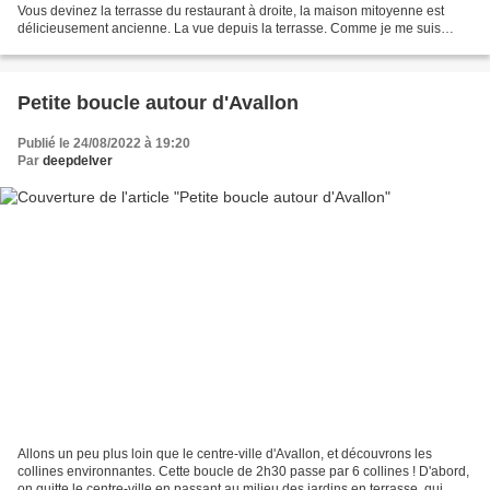
Vous devinez la terrasse du restaurant à droite, la maison mitoyenne est
délicieusement ancienne. La vue depuis la terrasse. Comme je me suis
englouti 4 verres de rosé, il faut...
Petite boucle autour d'Avallon
Publié le 24/08/2022 à 19:20
Par
deepdelver
Allons un peu plus loin que le centre-ville d'Avallon, et découvrons les
collines environnantes. Cette boucle de 2h30 passe par 6 collines ! D'abord,
on quitte le centre-ville en passant au milieu des jardins en terrasse, qui