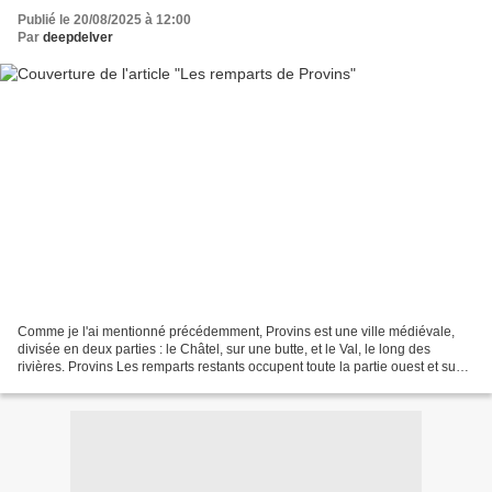
Publié le 20/08/2025 à 12:00
Par
deepdelver
Comme je l'ai mentionné précédemment, Provins est une ville médiévale,
divisée en deux parties : le Châtel, sur une butte, et le Val, le long des
rivières. Provins Les remparts restants occupent toute la partie ouest et sud
du Châtel, et s'ils sont en...