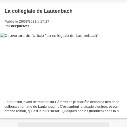
La collégiale de Lautenbach
Publié le 26/08/2021 à 17:27
Par
deepdelver
Et pour finir, avant de revenir sur Gérardmer, je m'arrête devant la très belle
collégiale romane de Lautenbach. . C'est surtout la façade d'entrée, et son
proche roman, qui est le plus "beau". Quelques photos (troubles) dans la nef.
Côté chœur, les stalles....