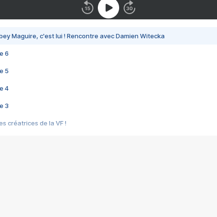
bey Maguire, c'est lui ! Rencontre avec Damien Witecka
e 6
e 5
e 4
e 3
s créatrices de la VF !
e 2
e 1
e Mektoub My Love arrive enfin ! Rencontre avec Shaïn Boumedine et Sal
i : après Toni en famille
elle réalise le bouleversant Dites lui que je l'aime