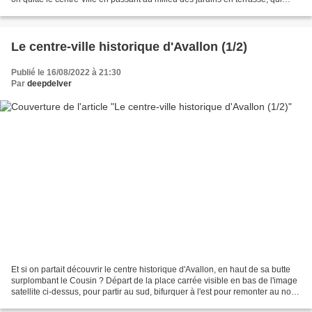
vous pouvez voir (un peu)...
Le centre-ville historique d'Avallon (1/2)
Publié le 16/08/2022 à 21:30
Par
deepdelver
Et si on partait découvrir le centre historique d'Avallon, en haut de sa butte
surplombant le Cousin ? Départ de la place carrée visible en bas de l'image
satellite ci-dessus, pour partir au sud, bifurquer à l'est pour remonter au nord,
et finir en explorant...