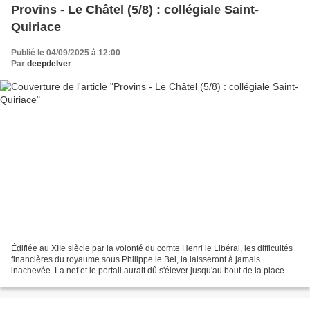
Provins - Le Châtel (5/8) : collégiale Saint-
Quiriace
Publié le 04/09/2025 à 12:00
Par
deepdelver
Édifiée au XIIe siècle par la volonté du comte Henri le Libéral, les difficultés
financières du royaume sous Philippe le Bel, la laisseront à jamais
inachevée. La nef et le portail aurait dû s'élever jusqu'au bout de la place
Saint-Quiriace. Le dôme,...