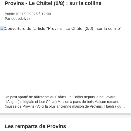
Provins - Le Châtel (2/8) : sur la colline
Publié le 01/09/2025 à 12:00
Par
deepdelver
Un petit aparté de bâtiments du Châtel. Le Châtel depuis le boulevard
d'Aligre (collégiale et tour César) Maison à pans de bois Maison romane
(musée de Provins) Voici la plus ancienne maison de Provins. Il faudra que
je revienne pour voir le musée.
Les remparts de Provins