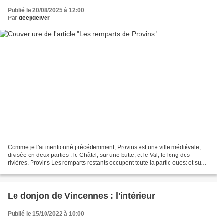
Publié le 20/08/2025 à 12:00
Par
deepdelver
Comme je l'ai mentionné précédemment, Provins est une ville médiévale,
divisée en deux parties : le Châtel, sur une butte, et le Val, le long des
rivières. Provins Les remparts restants occupent toute la partie ouest et sud
du Châtel, et s'ils sont en...
Le donjon de Vincennes : l'intérieur
Publié le 15/10/2022 à 10:00