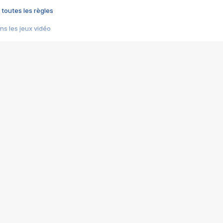
 toutes les règles
s les jeux vidéo
us choquant de Rockstar ? - Le scandale BULLY
e plus moche de Steam
du RÊVE tourne au CAUCHEMAR
pendant 8 heures
it… à tort
umiliés par un jeu vidéo
ire - Final Fantasy 8
ti un empire - Age of Empires
story DOFUS
tard, il crée l'un des pires jeux de tous les temps, MindsEye.