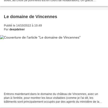
soleil, au choix (le pont-levis est en cours de restauration). Un glacis
impressionnant, non ?...
Le domaine de Vincennes
Publié le 14/10/2022 à 10:49
Par
deepdelver
Entrons maintenant dans le domaine du château de Vincennes, avec un
plan à l'entrée, pour montrer les lieux visitables (comme je l'ai dit, les
bâtiments sont principalement occupés par des agents du ministère de la
Défense), et une autre maquette ci-dessous...