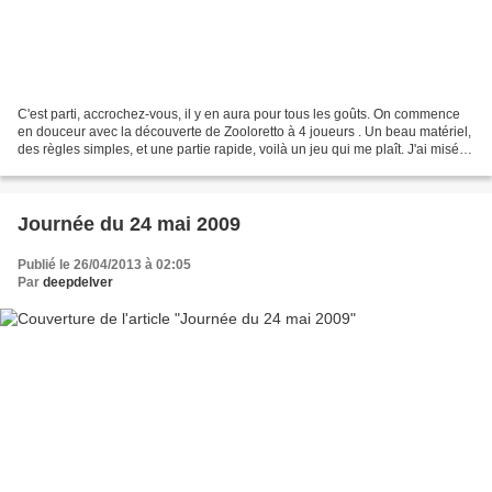
C'est parti, accrochez-vous, il y en aura pour tous les goûts. On commence
en douceur avec la découverte de Zooloretto à 4 joueurs . Un beau matériel,
des règles simples, et une partie rapide, voilà un jeu qui me plaît. J'ai misé
d'entrée sur les flamants,...
Journée du 24 mai 2009
Publié le 26/04/2013 à 02:05
Par
deepdelver