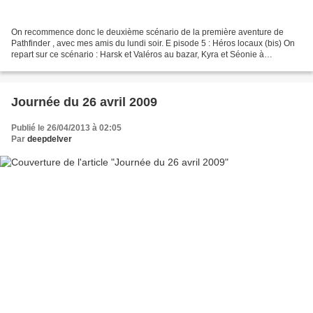
On recommence donc le deuxième scénario de la première aventure de
Pathfinder , avec mes amis du lundi soir. E pisode 5 : Héros locaux (bis) On
repart sur ce scénario : Harsk et Valéros au bazar, Kyra et Séonie à
l'académie. Ca commence fort puisque le...
Journée du 26 avril 2009
Publié le 26/04/2013 à 02:05
Par
deepdelver