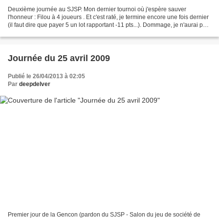
Deuxième journée au SJSP. Mon dernier tournoi où j'espère sauver
l'honneur : Filou à 4 joueurs . Et c'est raté, je termine encore une fois dernier
(il faut dire que payer 5 un lot rapportant -11 pts...). Dommage, je n'aurai pas
eu la joie de jouer avec...
Journée du 25 avril 2009
Publié le 26/04/2013 à 02:05
Par
deepdelver
Premier jour de la Gencon (pardon du SJSP - Salon du jeu de société de