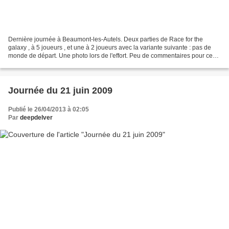
Dernière journée à Beaumont-les-Autels. Deux parties de Race for the
galaxy , à 5 joueurs , et une à 2 joueurs avec la variante suivante : pas de
monde de départ. Une photo lors de l'effort. Peu de commentaires pour ces
parties à 5, je vous livre directement...
Journée du 21 juin 2009
Publié le 26/04/2013 à 02:05
Par
deepdelver