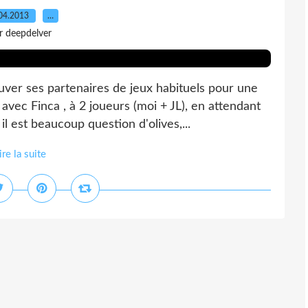
04.2013
…
r deepdelver
uver ses partenaires de jeux habituels pour une
vec Finca , à 2 joueurs (moi + JL), en attendant
il est beaucoup question d'olives,...
ire la suite